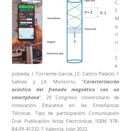
C.
F.
M
a
rí
n
-
S
e
púlveda, I. Torriente-García, J.C. Castro-Palacio, I.
Salinas y J.A. Monsoriu, “
Caracterización
acústica del frenado magnético con un
smartphone
”, 29 Congreso Universitario de
Innovación Educativa en las Enseñanzas
Técnicas. Tipo de participación: Comunicación
Oral. Publicación: Actas Electrónicas. ISBN: 978-
84-09-41232-7. Valencia, Julio 2022.