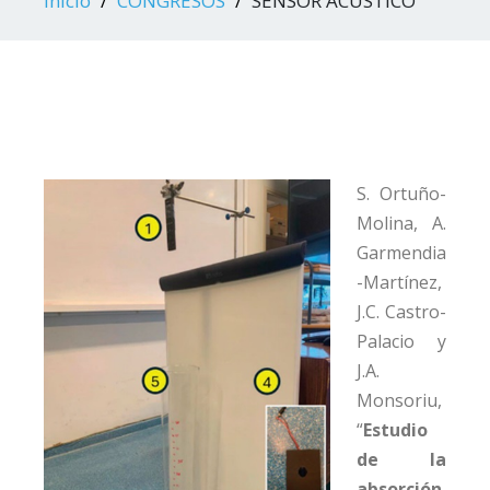
Inicio
CONGRESOS
SENSOR ACÚSTICO
S. Ortuño-
Molina, A.
Garmendia
-Martínez,
J.C. Castro-
Palacio y
J.A.
Monsoriu,
“
Estudio
de la
absorción