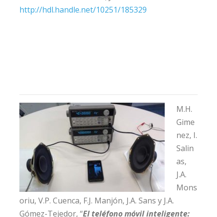
http://hdl.handle.net/10251/185329
M.H.
Gime
nez, I.
Salin
as,
J.A.
Mons
oriu, V.P. Cuenca, F.J. Manjón, J.A. Sans y J.A.
Gómez-Tejedor, “
El teléfono móvil inteligente: