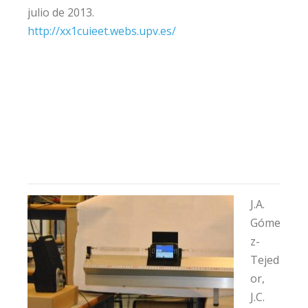
julio de 2013.
http://xx1cuieet.webs.upv.es/
J.A.
Góme
z-
Tejed
or,
J.C.