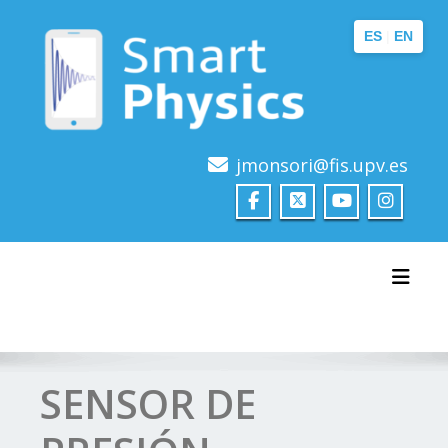
Saltar
al
ES
|
EN
contenido
jmonsori@fis.upv.es
Alter
SENSOR DE